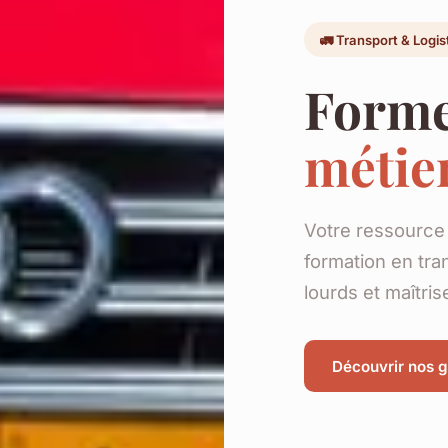
🚛 Transport & Logis
Forme
métier
Votre ressource 
formation en tra
lourds et maîtris
Découvrir nos 